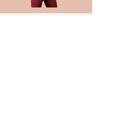
HEY, IK BEN SILKE
PERSONAL TRAINER VOOR
VROUWEN
Ik help vrouwen naar een
fitter, gezonder maar vooral
haalbaar leven.
Omdat ik als vrouw maar
vooral als partner én mama
weet
dat tijd zo kostbaar
is.
Je hoeft geen
uuuren
te
bewegen om je fitter te
voelen.
Je hoeft geen
uuuren
in de
keuken door te brengen om
gezond te koken.