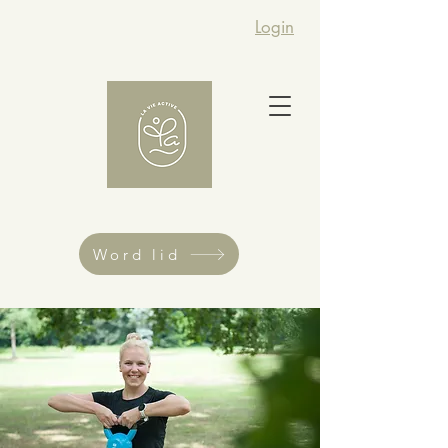
Login
Word lid