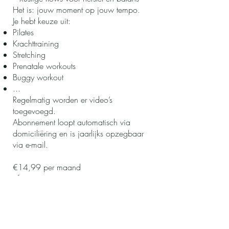
Het is: jouw moment op jouw tempo.
Je hebt keuze uit:
Pilates
Krachttraining
Stretching
Prenatale workouts
Buggy workout
...
Regelmatig worden er video’s
toegevoegd.
Abonnement loopt automatisch via
domiciliëring en is jaarlijks opzegbaar
via e-mail.
€14,99 per maand
of
€149 per jaar