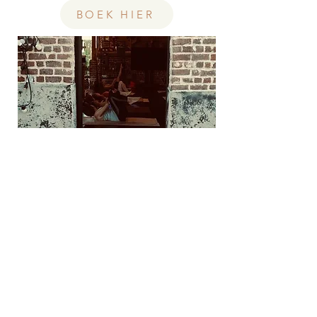
BOEK HIER
Winter glow XL yoga
50 min Vinyasa Flow + 30 min Yin Yoga
+ warm drankje + winterse versnapering
Een extra lange wintereditie waarin je
lichaam mag opwarmen, verzachten en
volledig tot rust komen.
Een ochtend waar je in je lichaam zakt,
je hoofd pauze krijgt en je energie