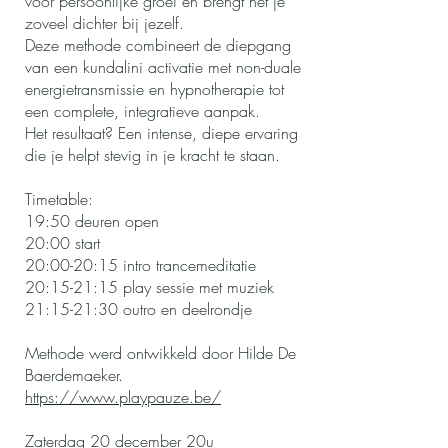
voor persoonlijke groei en brengt het je
zoveel dichter bij jezelf.
Deze methode combineert de diepgang
van een kundalini activatie met non-duale
energietransmissie en hypnotherapie tot
een complete, integratieve aanpak.
Het resultaat? Een intense, diepe ervaring
die je helpt stevig in je kracht te staan.
Timetable:
19:50 deuren open
20:00 start
20:00-20:15 intro trancemeditatie
20:15-21:15 play sessie met muziek
21:15-21:30 outro en deelrondje
Methode werd ontwikkeld door Hilde De
Baerdemaeker.
https://www.playpauze.be/
​Zaterdag 20 december 20u