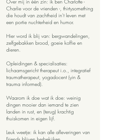
Over mij in één zin: ik ben Charlotte -
Charlie voor de vrienden -, thirtysomething
die houdt van zachtheid in't leven met
een portie nuchterheid en humor.
Hier word ik blij van: bergwandelingen,
zelfgebakken brood, goeie koffie en
dieren.
Opleidingen & specialisaties:
lichaamsgericht therapeut i.o., integratief
traumatherapeut, yogadocent (yin &
trauma informed).
Waarom ik doe wat ik doe: weinig
dingen mooier dan iemand te zien
landen in rust, en (terug) krachtig
thuiskomen in eigen lijf.
Leuk weetje: ik kan alle afleveringen van
Friends blijven herbekijken.