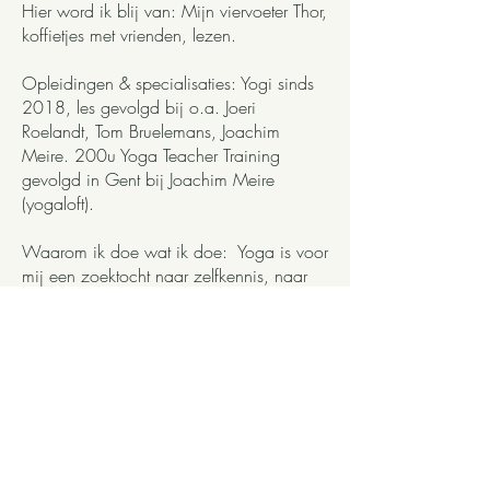
Hier word ik blij van: Mijn viervoeter Thor,
koffietjes met vrienden, lezen.
Opleidingen & specialisaties: Yogi sinds
2018, les gevolgd bij o.a. Joeri
Roelandt, Tom Bruelemans, Joachim
Meire. 200u Yoga Teacher Training
gevolgd in Gent bij Joachim Meire
(yogaloft).
Waarom ik doe wat ik doe: Yoga is voor
mij een zoektocht naar zelfkennis, naar
grenzen aftasten, naar vertragen en
gegrond blijven; ook wanneer obstakels
en chaos op mijn pad komen. Voor
mezelf zoek ik een evenwicht tussen Yin
en Yang stijlen. Geen esthetische maar
eerder functionele yoga met respect voor
ieders lichaam en grenzen.