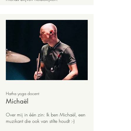
Hatha yoga docent
Michaël
Over mij in één zin: Ik ben Michaël, een
muzikant die ook van stilte houdt :-)