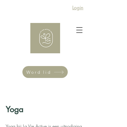
Login
Word lid
Yoga
Yoga bij La Vie Active is een uitnodiging